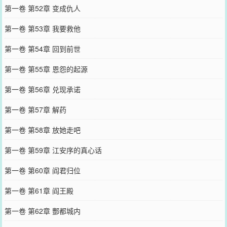
第一卷 第52章 变成仇人
第一卷 第53章 我要救他
第一卷 第54章 回到前世
第一卷 第55章 恩怨的起源
第一卷 第56章 兑现承诺
第一卷 第57章 解药
第一卷 第58章 放她走吧
第一卷 第59章 江安序的真心话
第一卷 第60章 阎君归位
第一卷 第61章 阎王殿
第一卷 第62章 酆都城内