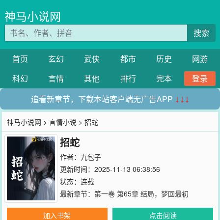
神马小说网
搜索
首页
玄幻
武侠
都市
历史
网游
科幻
言情
其他
排行
完本
登录
追看新章节，下载本站客户端无广告APP
↓↓↓
神马小说网
>
言情小说
> 招蛇
招蛇
作者：
九包子
更新时间：2025-11-13 06:38:56
状态：连载
最新章节：
第一卷 第65章 结局，梦回最初
加入书架
点击阅读