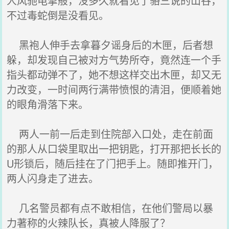
人风驰电掣般，没多久就看见了骆三说的山谷，
不过毒蛇倒是没看见。
黑袍人伸手去拿暮夕谣身后的木匣，后者想
躲，却发现自己被对方气势所夺，竟然连一个手
指头都动弹不了，她不想这样交出木匣，却又无
力改变，一时间两行满带愤恨的清泪，便顺着她
的眼角滑落下来。
两人一前一后走到住院部入口处，走在前面
的那人从口袋里取出一把钥匙，打开那把长长的
U形锁后，随后挂在了门把手上。随即推开门，
两人闪身走了进去。
几名警员都有点不敢相信，在他们警局以暴
力著称的火辣队长，真被人降服了？