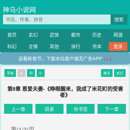
神马小说网
搜索
首页
玄幻
武侠
都市
历史
网游
科幻
言情
其他
排行
完本
登录
追看新章节，下载本站客户端无广告APP
↓↓↓
字体
大
中
小
换手
关灯
第9章 恩爱夫妻-《睁眼醒来，我成了米花町的受害
者》
上一章
目录
存书签
下一章
第(1/3)页