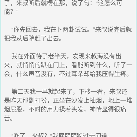
了，来叔听后就楞在那，说了句：“这怎么可
能？”
“你先回去，我在卜两卦试试。”来叔说完后就
把我从后院赶了出去。
我在外面待了老半天，发现来叔海没有出
来，就悄悄的趴在门上，看能听到什么，听了一
会，什么声音没有，不过耳朵却给我压得生疼。
第二天我一早就起来了，下楼一看，来叔还
是昨天那副打扮，正坐在沙发上抽烟，地上一堆
烟屁股，不时的用力揉着头发，神情显得很痛
苦。
“咋了，来叔？”我屁颠颠跑过去问道。