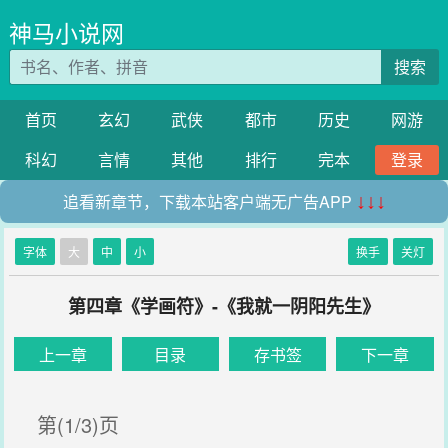
神马小说网
搜索
首页
玄幻
武侠
都市
历史
网游
科幻
言情
其他
排行
完本
登录
追看新章节，下载本站客户端无广告APP
↓↓↓
字体
大
中
小
换手
关灯
第四章《学画符》-《我就一阴阳先生》
上一章
目录
存书签
下一章
第(1/3)页