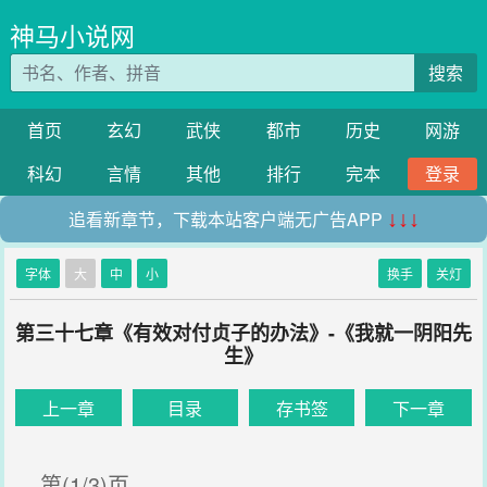
神马小说网
搜索
首页
玄幻
武侠
都市
历史
网游
科幻
言情
其他
排行
完本
登录
追看新章节，下载本站客户端无广告APP
↓↓↓
字体
大
中
小
换手
关灯
第三十七章《有效对付贞子的办法》-《我就一阴阳先
生》
上一章
目录
存书签
下一章
第(1/3)页