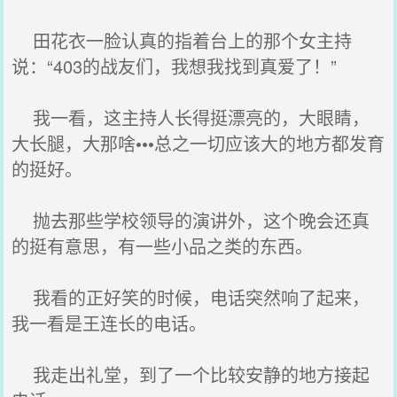
田花衣一脸认真的指着台上的那个女主持
说：“403的战友们，我想我找到真爱了！”
我一看，这主持人长得挺漂亮的，大眼睛，
大长腿，大那啥•••总之一切应该大的地方都发育
的挺好。
抛去那些学校领导的演讲外，这个晚会还真
的挺有意思，有一些小品之类的东西。
我看的正好笑的时候，电话突然响了起来，
我一看是王连长的电话。
我走出礼堂，到了一个比较安静的地方接起