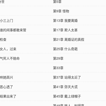
身世
第5章
第9章 怪物
 小三上门
第13章 我要离婚
章 谁的闲事都敢来管
第17章 欺人太甚
 检查
第21章 离婚证的真假
 女人，过来
第25章 什么奇葩
 气死人不赔命
第29章
第33章
 哄她高兴
第37章 站得太近了
 恶心透了
第41章 弥天大谎
 结果出来了
第45章 戴上绿帽子
第49章 贱人，别得意