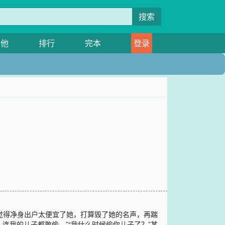
搜索
其他
排行
完本
登录
夫觉得净身出户太便宜了她，打算毁了她的名声，再踹
连我的儿子都敢偷。”“我什么时候偷你儿子了？”某