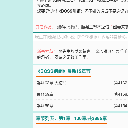
女心虚。
您要是觉得《
BOSS别闹
》还不错的话请不要忘记向
其它作品：
爆萌小邪妃：腹黑王爷不靠谱
/
甜妻来袭
新书推荐：
顾先生的逆袭萌妻
、
帝心难测：吾后千
继承者
、
网游之无敌工作室
、
《BOSS别闹》最新12章节
第4163章 大结局
第416
第4159章
第415
第4155章
第415
章节列表，第1章~ 100章/共3885章