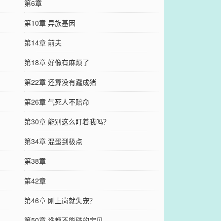
第6章
第10章 异族基因
第14章 前夫
第18章 好像有麻烦了
第22章 还算没有蠢成猪
第26章 气死人不赔命
第30章 能别这么盯着我吗？
第34章 混蛋到极点
第38章
第42章
第46章 刚上岗就失宠？
第50章 谁都不能碰的宝贝