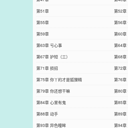
第51章
第52章
第55章
第56
第59章
第60章
第63章 亏心事
第64
第67章 护短（三）
第68章
第71章 损招
第72章
第75章 你丫的才是狐狸精
第76章
第79章 你还想干嘛
第80章
第84章 心里有鬼
第85章
第88章 动手
第89
第93章 异色瞳眸
第94章