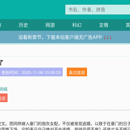
市
历史
网游
科幻
言情
追看新章节，下载本站客户端无广告APP
↓↓↓
了
更新时间：2025-11-06 15:08:33
直达底部
 完结
阅读
宠文。而同样嫁入豪门的炮灰女配，不仅被发现逃婚，以致于在豪门的日
的悲惨下场，宁知表示自己绝对不会逃婚，是钱花得不爽？还是丈夫不够