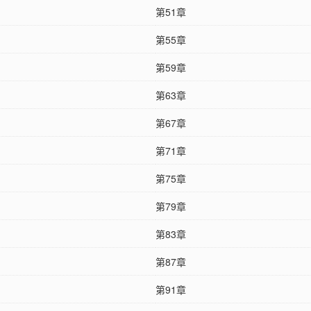
第51章
第55章
第59章
第63章
第67章
第71章
第75章
第79章
第83章
第87章
第91章