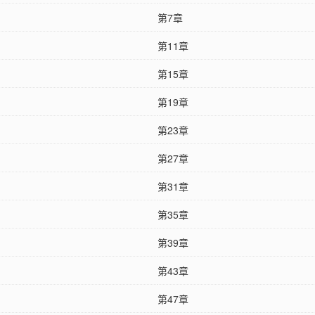
第7章
第11章
第15章
第19章
第23章
第27章
第31章
第35章
第39章
第43章
第47章