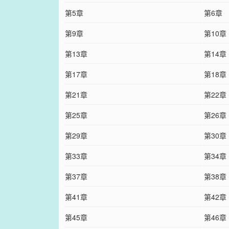
第5章
第6章
第9章
第10章
第13章
第14章
第17章
第18章
第21章
第22章
第25章
第26章
第29章
第30章
第33章
第34章
第37章
第38章
第41章
第42章
第45章
第46章