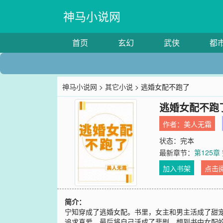
神马小说网
首页
玄幻
武侠
都
神马小说网
>
其它小说
> 逃婚女配不跑了
逃婚女配不跑
作者：
美人无霜
状态：完本
最新章节：
第125章
加入书架
点击
简介：
宁知穿成了逃婚女配。书里，女主和男主活成了甜
追求真爱，最后将自己活成了悲剧。想到书中女配